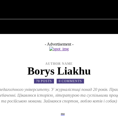
M ✗
ПРО ПОЛІТИКУ
ПРО МЕРА
ВОЄННА ІСТО
- Advertisement -
AUTHOR NAME
Borys Liakhu
70 POSTS
0 COMMENTS
педагогічного університету. У журналістиці понад 20 років. Пр
ебаченні. Цікавлюся історією, літературою та суспільними проц
та російською мовами. Займаюся спортом, люблю котів і собак)