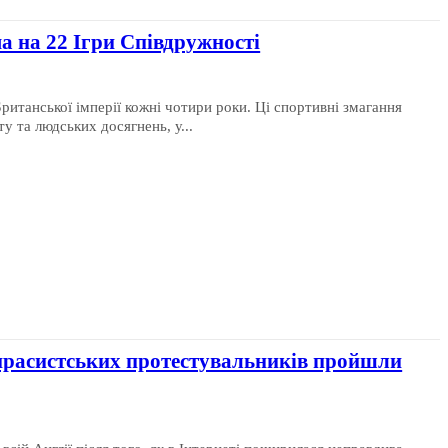
а на 22 Ігри Співдружності
ританської імперії кожні чотири роки. Ці спортивні змагання
у та людських досягнень, у...
тирасистських протестувальників пройшли