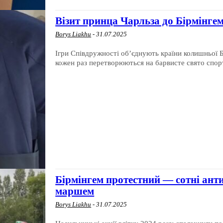
Візит принца Чарльза до Бірмінгем
Borys Liakhu
-
31.07.2025
Ігри Співдружності об’єднують країни колишньої Б
кожен раз перетворюються на барвисте свято спорт
Бірмінгем протестний — сотні ан
маршем
Borys Liakhu
-
31.07.2025