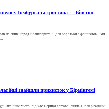
капелюх Гомбурга та тростина — Вінстон
ував не лише народ Великобританії для боротьби з фашизмом. Він
..
ельгійці знайшли прихисток у Бірмінгемі
будь-яке інше місто, під час Першої світової війни. Після різанини