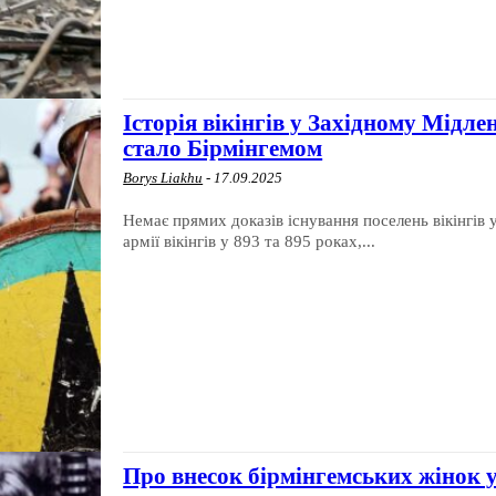
Історія вікінгів у Західному Мідле
стало Бірмінгемом
Borys Liakhu
-
17.09.2025
Немає прямих доказів існування поселень вікінгів у
армії вікінгів у 893 та 895 роках,...
Про внесок бірмінгемських жінок у 