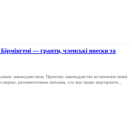
Бірмінгемі — гранти, членські внески та
льоване законодавством. Причому законодавство встановлює певні
-перше, регламентоване питання, хто має право жертвувати...