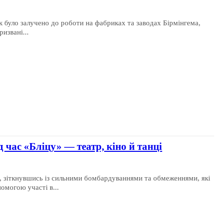
нок було залучено до роботи на фабриках та заводах Бірмінгема,
извані...
 час «Бліцу» — театр, кіно й танці
а, зіткнувшись із сильними бомбардуваннями та обмеженнями, які
помогою участі в...