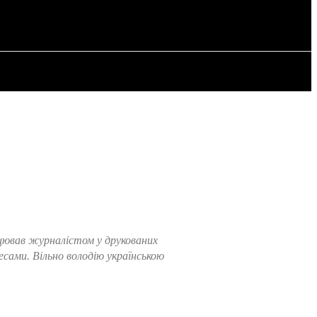
РІЯ
СТАТТІ
ацював журналістом у друкованих
есами. Вільно володію українською