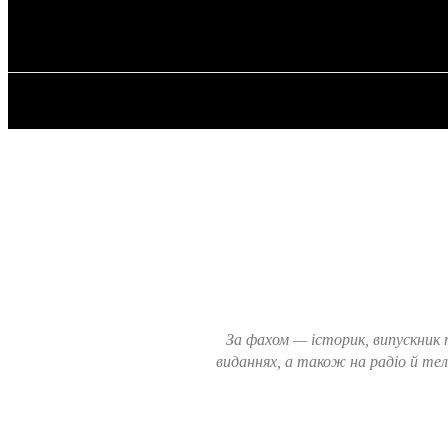
✓ BIRMINGHA
Субота, 8 Серпня, 2026
ГОЛОВНА
За фахом — історик, випускник 
виданнях, а також на радіо й тел