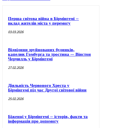
Перша світова війна в Бірмінгемі –
вклад жителів міста у перемогу
03.03.2026
Відвідини зруйнованих будинків,
капелюх Гомбурга та тростина — Вінстон
Черчилль у Бірмінгемі
27.02.2026
Діяльність Червоного Хреста у
Бірмінгемі під час Другої світової війни
25.02.2026
Біженці у Бірмінгемі – історія, факти та
інформація про допомогу