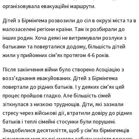
організовувала евакуаційні маршрути.
Дітей з Бірмінгема розвозили до сіл в окрузі міста та в
малозаселені регіони країни. Там їх розбирали до
інших родин. Хоча деякі не витримували розлуки з
батьками та поверталися додому, більшість дітей
жили у прийомних сім’ях протягом 4-6 років.
Після закінчення війни було створено Асоціацію з
возз’єднання евакуйованих. Дітей з Бірмінгема
повертали до рідних батьків. І у деяких сім’ях цей
процес пройшов гладко. Але більшість сімей
зіткнулася з низкою труднощів. Діти, які зазнали
стресу через військові дії, втратили довіру до рідних
батьків і теплі сімейні стосунки були порушені.
Знадобилися десятиліття, щоб у сім’ях бірмінгемців
відновився мир та всі змогли забути жахіття воєнних