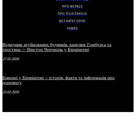
ПРО МЕРА
15
ПРО ПОЛІТИКУ
14
БЕЗ КАТЕГОРІЇ
0
ІНШЕ
0
Відвідини зруйнованих будинків, капелюх Гомбурга та
тростина — Вінстон Черчилль у Бірмінгемі
27.02.2026
Біженці у Бірмінгемі – історія, факти та інформація про
допомогу
23.02.2026
.
.
.