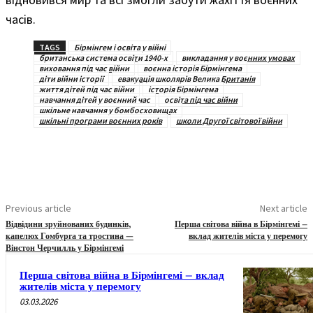
часів.
TAGS
Бірмінгем і освіта у війні
британська система освіти 1940-х
викладання у воєнних умовах
виховання під час війни
воєнна історія Бірмінгема
діти війни історії
евакуація школярів Велика Британія
життя дітей під час війни
історія Бірмінгема
навчання дітей у воєнний час
освіта під час війни
шкільне навчання у бомбосховищах
шкільні програми воєнних років
школи Другої світової війни
Previous article
Next article
Відвідини зруйнованих будинків,
Перша світова війна в Бірмінгемі –
капелюх Гомбурга та тростина —
вклад жителів міста у перемогу
Вінстон Черчилль у Бірмінгемі
Перша світова війна в Бірмінгемі – вклад
жителів міста у перемогу
03.03.2026