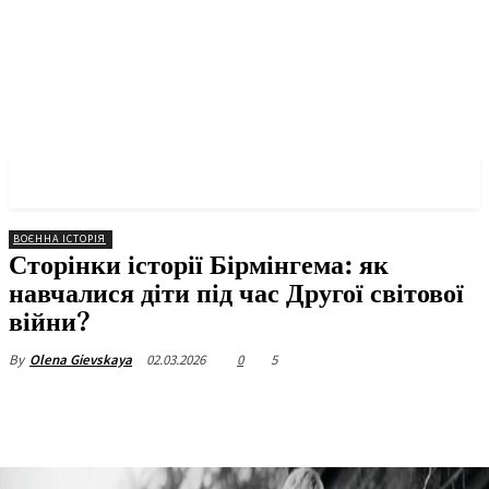
✓ BIRMINGHAM ✗
ВОЄННА ІСТОРІЯ
Сторінки історії Бірмінгема: як
навчалися діти під час Другої світової
війни?
02.03.2026
0
5
By
Olena Gievskaya