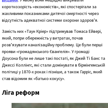
короткозорість «економістів», які спостерігали за
жахливими показниками дитячої смертності через
відсутність адекватної системи охорони здоров’я.
Замість них «Таун Кріер» підтримував Томаса Ейвері,
який, попри обережність у витратах, почав
розв’язувати каналізаційну проблему. Це були перші
прояви «громадянського Євангелія». У громаді
Доусона були не лише такі постаті, як Джей Ті Банс та
Джессі Коллінгс, які стали домінувати в бірмінгемській
політиці у 1870-х роках і пізніше, а також Гарріс, який
став відомим як «батько кокусу».
Ліга реформ