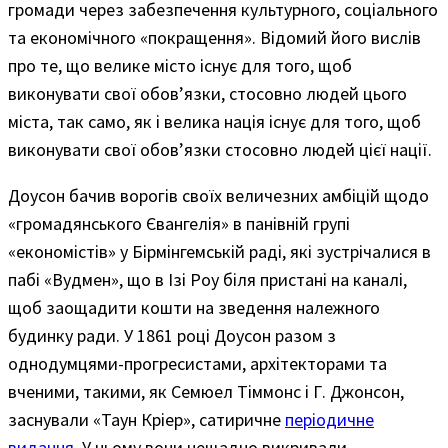
громади через забезпечення культурного, соціального
та економічного «покращення». Відомий його вислів
про те, що велике місто існує для того, щоб
виконувати свої обов’язки, стосовно людей цього
міста, так само, як і велика нація існує для того, щоб
виконувати свої обов’язки стосовно людей цієї нації.
Доусон бачив ворогів своїх величезних амбіцій щодо
«громадянського Євангелія» в панівній групі
«економістів» у Бірмінгемській раді, які зустрічалися в
пабі «Вудмен», що в Ізі Роу біля пристані на каналі,
щоб заощадити кошти на зведення належного
будинку ради. У 1861 році Доусон разом з
однодумцями-прогресистами, архітекторами та
вченими, такими, як Семюел Тіммонс і Г. Джонсон,
заснували «Таун Кріер», сатиричне
періодичне
видання
. У ньому вони нещадно викривали