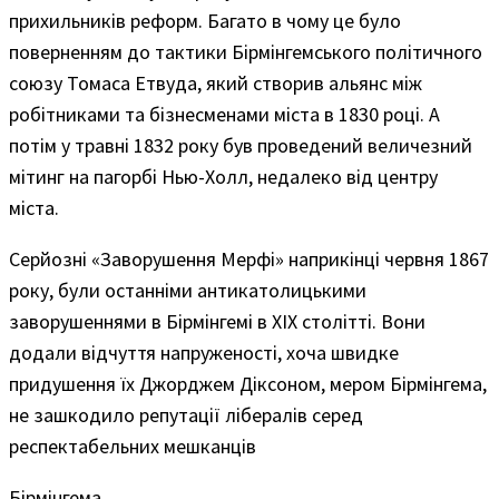
прихильників реформ. Багато в чому це було
поверненням до тактики Бірмінгемського політичного
союзу Томаса Етвуда, який створив альянс між
робітниками та бізнесменами міста в 1830 році. А
потім у травні 1832 року був проведений величезний
мітинг на пагорбі Нью-Холл, недалеко від центру
міста.
Серйозні «Заворушення Мерфі» наприкінці червня 1867
року, були останніми антикатолицькими
заворушеннями в Бірмінгемі в ХІХ столітті. Вони
додали відчуття напруженості, хоча швидке
придушення їх Джорджем Діксоном, мером Бірмінгема,
не зашкодило репутації лібералів серед
респектабельних мешканців
Бірмінгема.