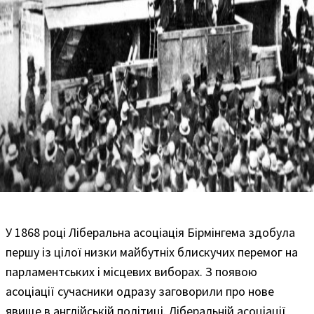
У 1868 році Ліберальна асоціація Бірмінгема здобула
першу із цілої низки майбутніх блискучих перемог на
парламентських і місцевих виборах. З появою
асоціації сучасники одразу заговорили про нове
явище в англійській політиці. Ліберальній асоціації