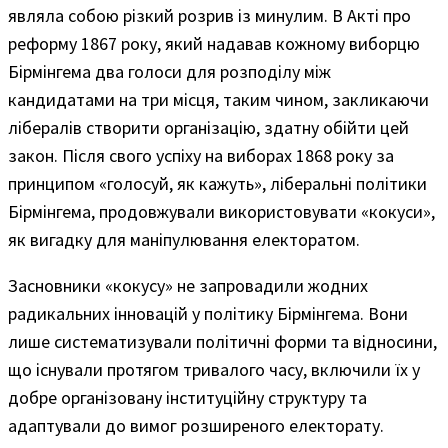
являла собою різкий розрив із минулим. В Акті про
реформу 1867 року, який надавав кожному виборцю
Бірмінгема два голоси для розподілу між
кандидатами на три місця, таким чином, закликаючи
лібералів створити організацію, здатну обійти цей
закон. Після свого успіху на виборах 1868 року за
принципом «голосуй, як кажуть», ліберальні політики
Бірмінгема, продовжували використовувати «кокуси»,
як вигадку для маніпулювання електоратом.
Засновники «кокусу» не запровадили жодних
радикальних інновацій у політику Бірмінгема. Вони
лише систематизували політичні форми та відносини,
що існували протягом тривалого часу, включили їх у
добре організовану інституційну структуру та
адаптували до вимог розширеного електорату.