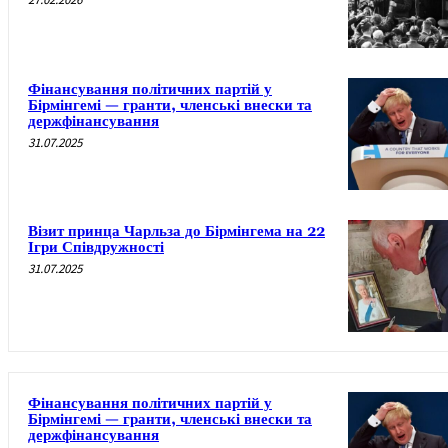
Фінансування політичних партій у
Бірмінгемі — гранти, членські внески та
держфінансування
31.07.2025
Візит принца Чарльза до Бірмінгема на 22
Ігри Співдружності
31.07.2025
Фінансування політичних партій у
Бірмінгемі — гранти, членські внески та
держфінансування