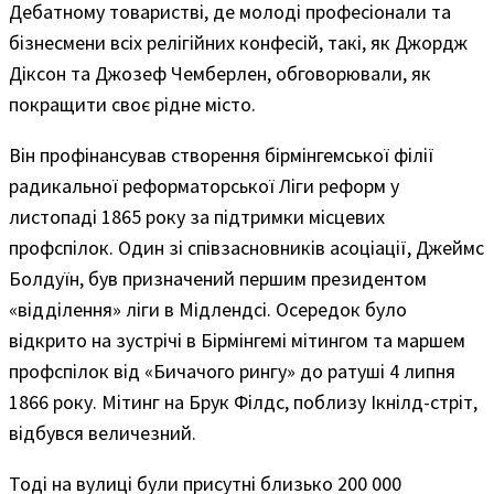
Дебатному товаристві, де молоді професіонали та
бізнесмени всіх релігійних конфесій, такі, як Джордж
Діксон та Джозеф Чемберлен, обговорювали, як
покращити своє рідне місто.
Він профінансував створення бірмінгемської філії
радикальної реформаторської Ліги реформ у
листопаді 1865 року за підтримки місцевих
профспілок. Один зі співзасновників асоціації, Джеймс
Болдуїн, був призначений першим президентом
«відділення» ліги в Мідлендсі. Осередок було
відкрито на зустрічі в Бірмінгемі мітингом та маршем
профспілок від «Бичачого рингу» до ратуші 4 липня
1866 року. Мітинг на Брук Філдс, поблизу Ікнілд-стріт,
відбувся величезний.
Тоді на вулиці були присутні близько 200 000