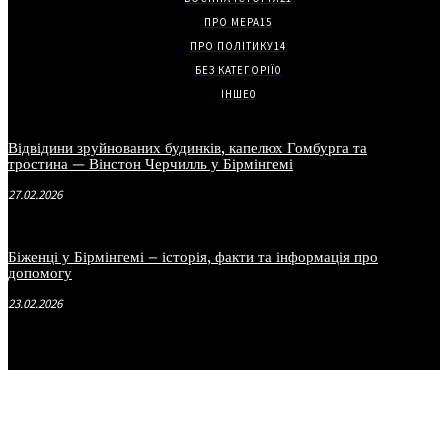
ПРО МЕРА
15
ПРО ПОЛІТИКУ
14
БЕЗ КАТЕГОРІЇ
0
ІНШЕ
0
Відвідини зруйнованих будинків, капелюх Гомбурга та
тростина — Вінстон Черчилль у Бірмінгемі
27.02.2026
Біженці у Бірмінгемі – історія, факти та інформація про
допомогу
23.02.2026
.
.
.