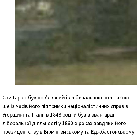
Сам Гарріс був пов’язаний із ліберальною політикою
ще із часів його підтримки націоналістичних справ в
Угорщині та Італії в 1848 році й був в авангарді
ліберальної діяльності у 1860-х роках завдяки його
президентству в Бірмінгемському та Еджбастонському