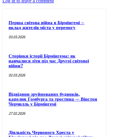
Log in to leave a comment
Перша світова війна в Бірмінгемі –
вклад жителів міста у перемогу
03.03.2026
Сторінки історії Бірмінгема: як
навчалися діти під час Другої світової
війни?
02.03.2026
Відвідини зруйнованих будинків,
капелюх Гомбурга та тростина — Вінстон
Черчилль у Бірмінгемі
27.02.2026
Діяльність Червоного Хреста у