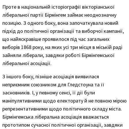
Проте в національній історіографії вікторіанської
ліберальної партії Бірмінгем займає неоднозначну
позицію. З одного боку, вона започаткувала новий
підхід до політичної організації та виборчої кампанії,
що найяскравіше проявилося під час загальних
виборів 1868 року, на яких усі три місця в міській раді
зайняли ліберали, завдяки роботі Бірмінгемської
ліберальної асоціації.
З іншого боку, пізніше асоціація виявилася
неприємним союзником для Гледстоуна та її
засновників. І, у певному сенсі, її дії були
маніпулятивними щодо електорату й не повною мірою
репрезентативними щодо політичного складу міста.
Бірмінгемська ліберальна асоціація вважається
прототипом сучасної політичної організації, завдяки