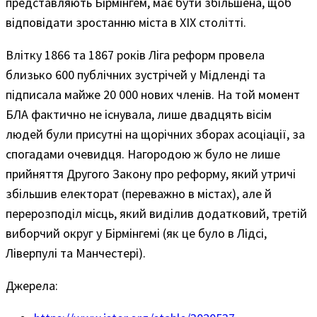
представляють Бірмінгем, має бути збільшена, щоб
відповідати зростанню міста в ХІХ столітті.
Влітку 1866 та 1867 років Ліга реформ провела
близько 600 публічних зустрічей у Мідленді та
підписала майже 20 000 нових членів. На той момент
БЛА фактично не існувала, лише двадцять вісім
людей були присутні на щорічних зборах асоціації, за
спогадами очевидця. Нагородою ж було не лише
прийняття Другого Закону про реформу, який утричі
збільшив електорат (переважно в містах), але й
перерозподіл місць, який виділив додатковий, третій
виборчий округ у Бірмінгемі (як це було в Лідсі,
Ліверпулі та Манчестері).
Джерела: