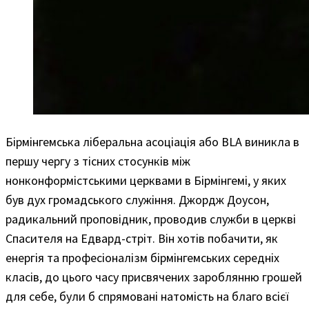
Бірмінгемська ліберальна асоціація або BLA виникла в
першу чергу з тісних стосунків між
нонконформістськими церквами в Бірмінгемі, у яких
був дух громадського служіння. Джордж Доусон,
радикальний проповідник, проводив служби в церкві
Спасителя на Едвард-стріт. Він хотів побачити, як
енергія та професіоналізм бірмінгемських середніх
класів, до цього часу присвячених зароблянню грошей
для себе, були б спрямовані натомість на благо всієї