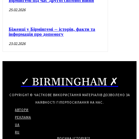
Бірмінгемі під час Другої світової війни
25.02.2026
Біженці у Бірмінгемі – історія, факти та
інформація про допомогу
23.02.2026
✓ BIRMINGHAM ✗
COPYRIGHT © ЧАСТКОВЕ ВИКОРИСТАННЯ МАТЕРІАЛІВ ДОЗВОЛЕНО ЗА
НАЯВНОСТІ ГІПЕРПОСИЛАННЯ НА НАС.
АВТОРИ
РЕКЛАМА
UA
RU
ВОЄННА ІСТОРІЯ
21