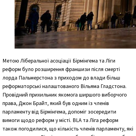
Метою Ліберальної асоціації Бірмінгема та Ліги
реформ було розширення франшизи після смерті
лорда Пальмерстона з приходом до влади більш
реформаторські налаштованого Вільяма Гладстона.
Провідний прихильник якомога ширшого виборчого
права, Джон Брайт, який був одним із членів
парламенту від Бірмінгема, допоміг зосередити
вимоги щодо реформ у місті. BLA та Ліга реформ
також погодилися, що кількість членів парламенту, які