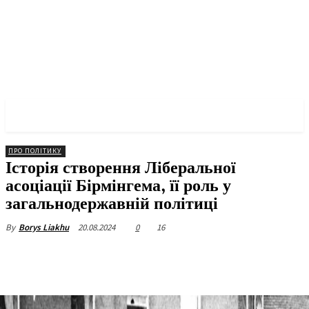
✓ BIRMINGHAM ✗
ПРО ПОЛІТИКУ
Історія створення Ліберальної
асоціації Бірмінгема, її роль у
загальнодержавній політиці
20.08.2024
0
16
By
Borys Liakhu