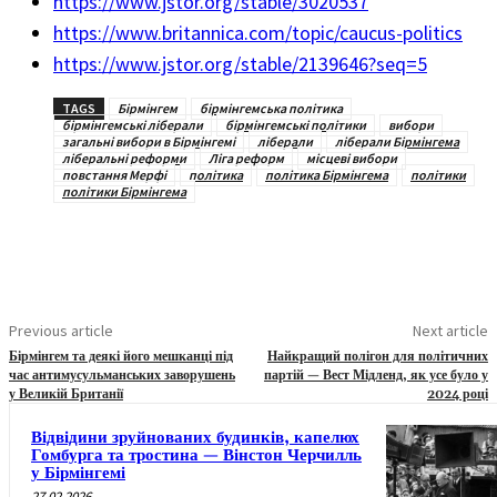
https://www.jstor.org/stable/3020537
https://www.britannica.com/topic/caucus-politics
https://www.jstor.org/stable/2139646?seq=5
TAGS
Бірмінгем
бірмінгемська політика
бірмінгемські ліберали
бірмінгемські політики
вибори
загальні вибори в Бірмінгемі
ліберали
ліберали Бірмінгема
ліберальні реформи
Ліга реформ
місцеві вибори
повстання Мерфі
політика
політика Бірмінгема
політики
політики Бірмінгема
Previous article
Next article
Бірмінгем та деякі його мешканці під
Найкращий полігон для політичних
час антимусульманських заворушень
партій — Вест Мідленд, як усе було у
у Великій Британії
2024 році
Відвідини зруйнованих будинків, капелюх
Гомбурга та тростина — Вінстон Черчилль
у Бірмінгемі
27.02.2026