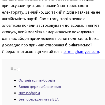
приписували дисциплінований контроль свого
електорату. Звичайно, що такий підхід натякав на не
англійськість партії. Саме тому, торі з певною
зловтіхою почали застосовувати до асоціації епітет
«кокус», який має чітке американське походження і
означає збори прихильників певної політсили. Більш
докладно про причини створення бірмінгемської
Ліберальної асоціації читайте на
birminghamyes.com
.
Організація виборців
Вплив церкви Спасителя
Ліга реформ
Безпосередня мета BLA