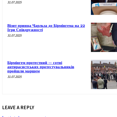
31.07.2025
Візит принца Чарльза до Бірмінгема на 22
Ігри Співдружності
31.07.2025
Бірмінгем протестний — сотні
антирасистських протестувальників
пройшли маршем
31.07.2025
LEAVE A REPLY