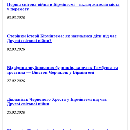
Перша світова війна в Бірмінгемі – вклад жителів міста
у перемогу
03.03.2026
Сторінки історії Бірмінгема: як навчалися діти під час
Другої світової війни?
02.03.2026
Відвідини зруйнованих будинків, капелюх Гомбурга та
тростина — Вінстон Черчилль у Бірмінгемі
27.02.2026
Діяльність Червоного Хреста у Бірмінгемі під час
Другої світової війни
25.02.2026