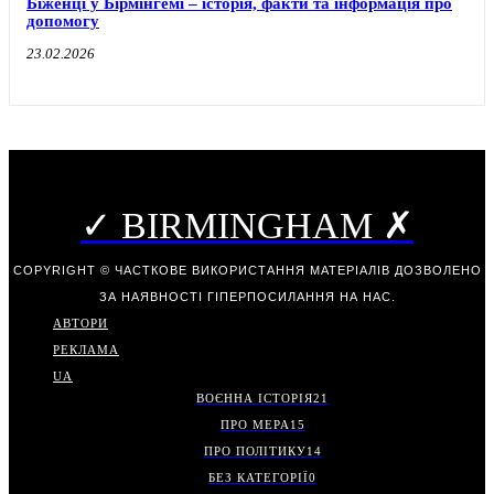
Біженці у Бірмінгемі – історія, факти та інформація про
допомогу
23.02.2026
✓ BIRMINGHAM ✗
COPYRIGHT © ЧАСТКОВЕ ВИКОРИСТАННЯ МАТЕРІАЛІВ ДОЗВОЛЕНО
ЗА НАЯВНОСТІ ГІПЕРПОСИЛАННЯ НА НАС.
АВТОРИ
РЕКЛАМА
UA
ВОЄННА ІСТОРІЯ
21
ПРО МЕРА
15
ПРО ПОЛІТИКУ
14
БЕЗ КАТЕГОРІЇ
0