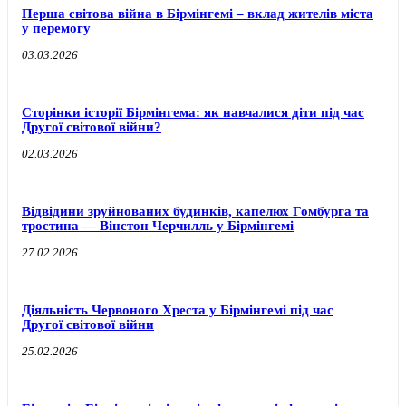
Перша світова війна в Бірмінгемі – вклад жителів міста
у перемогу
03.03.2026
Сторінки історії Бірмінгема: як навчалися діти під час
Другої світової війни?
02.03.2026
Відвідини зруйнованих будинків, капелюх Гомбурга та
тростина — Вінстон Черчилль у Бірмінгемі
27.02.2026
Діяльність Червоного Хреста у Бірмінгемі під час
Другої світової війни
25.02.2026