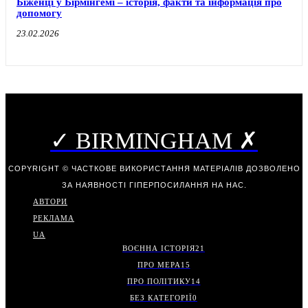
Біженці у Бірмінгемі – історія, факти та інформація про
допомогу
23.02.2026
✓ BIRMINGHAM ✗
COPYRIGHT © ЧАСТКОВЕ ВИКОРИСТАННЯ МАТЕРІАЛІВ ДОЗВОЛЕНО
ЗА НАЯВНОСТІ ГІПЕРПОСИЛАННЯ НА НАС.
АВТОРИ
РЕКЛАМА
UA
ВОЄННА ІСТОРІЯ
21
ПРО МЕРА
15
ПРО ПОЛІТИКУ
14
БЕЗ КАТЕГОРІЇ
0