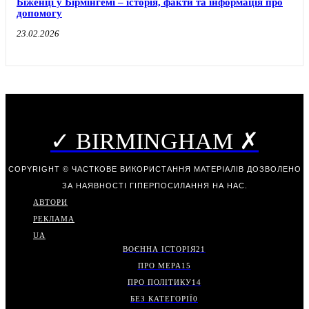
Біженці у Бірмінгемі – історія, факти та інформація про
допомогу
23.02.2026
✓ BIRMINGHAM ✗
COPYRIGHT © ЧАСТКОВЕ ВИКОРИСТАННЯ МАТЕРІАЛІВ ДОЗВОЛЕНО
ЗА НАЯВНОСТІ ГІПЕРПОСИЛАННЯ НА НАС.
АВТОРИ
РЕКЛАМА
UA
ВОЄННА ІСТОРІЯ
21
ПРО МЕРА
15
ПРО ПОЛІТИКУ
14
БЕЗ КАТЕГОРІЇ
0