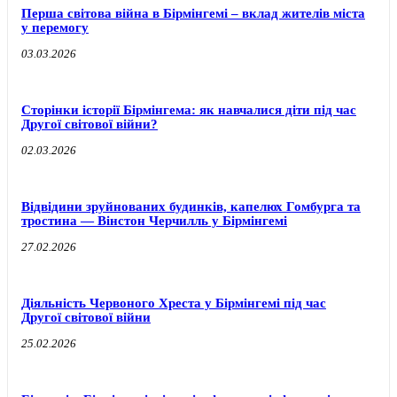
Перша світова війна в Бірмінгемі – вклад жителів міста
у перемогу
03.03.2026
Сторінки історії Бірмінгема: як навчалися діти під час
Другої світової війни?
02.03.2026
Відвідини зруйнованих будинків, капелюх Гомбурга та
тростина — Вінстон Черчилль у Бірмінгемі
27.02.2026
Діяльність Червоного Хреста у Бірмінгемі під час
Другої світової війни
25.02.2026