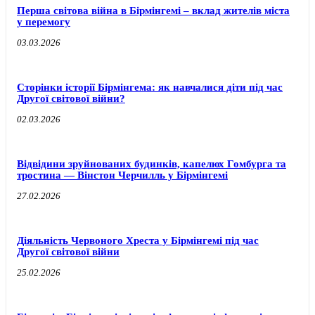
Перша світова війна в Бірмінгемі – вклад жителів міста
у перемогу
03.03.2026
Сторінки історії Бірмінгема: як навчалися діти під час
Другої світової війни?
02.03.2026
Відвідини зруйнованих будинків, капелюх Гомбурга та
тростина — Вінстон Черчилль у Бірмінгемі
27.02.2026
Діяльність Червоного Хреста у Бірмінгемі під час
Другої світової війни
25.02.2026