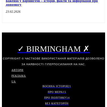
Біженці у Бірмінгемі – історія, факти та інформація про
допомогу
23.02.2026
✓ BIRMINGHAM ✗
COPYRIGHT © ЧАСТКОВЕ ВИКОРИСТАННЯ МАТЕРІАЛІВ ДОЗВОЛЕНО
ЗА НАЯВНОСТІ ГІПЕРПОСИЛАННЯ НА НАС.
АВТОРИ
РЕКЛАМА
UA
ВОЄННА ІСТОРІЯ
21
ПРО МЕРА
15
ПРО ПОЛІТИКУ
14
БЕЗ КАТЕГОРІЇ
0