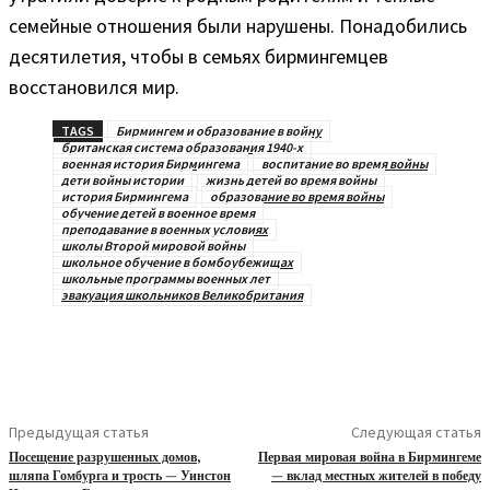
семейные отношения были нарушены. Понадобились
десятилетия, чтобы в семьях бирмингемцев
восстановился мир.
TAGS
Бирмингем и образование в войну
британская система образования 1940-х
военная история Бирмингема
воспитание во время войны
дети войны истории
жизнь детей во время войны
история Бирмингема
образование во время войны
обучение детей в военное время
преподавание в военных условиях
школы Второй мировой войны
школьное обучение в бомбоубежищах
школьные программы военных лет
эвакуация школьников Великобритания
Предыдущая статья
Следующая статья
Посещение разрушенных домов,
Первая мировая война в Бирмингеме
шляпа Гомбурга и трость — Уинстон
— вклад местных жителей в победу