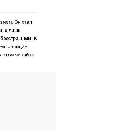
змом. Он стал
и, а лишь
 бесстрашным. К
емя «Блица»
м этом читайте