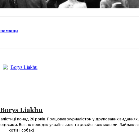
о помощи
Borys Liakhu
налістиці понад 20 років. Працював журналістом у друкованих виданнях,
процесами. Вільно володію українською та російською мовами. Займаюс
котів і собак)