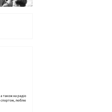
 а також на радіо
я спортом, люблю