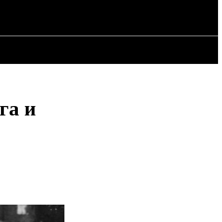
СТАТЬИ
га и