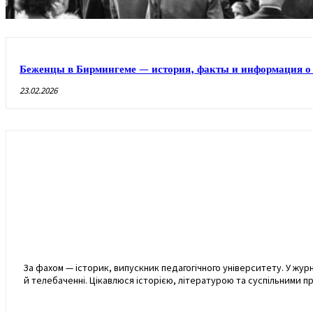
Беженцы в Бирмингеме — история, факты и информация 
23.02.2026
За фахом — історик, випускник педагогічного університету. У жур
й телебаченні. Цікавлюся історією, літературою та суспільними 