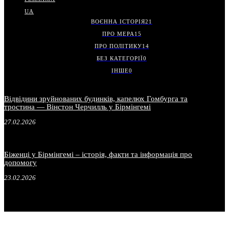
UA
ВОЄННА ІСТОРІЯ
21
ПРО МЕРА
15
ПРО ПОЛІТИКУ
14
БЕЗ КАТЕГОРІЇ
0
ІНШЕ
0
Відвідини зруйнованих будинків, капелюх Гомбурга та
тростина — Вінстон Черчилль у Бірмінгемі
27.02.2026
Біженці у Бірмінгемі – історія, факти та інформація про
допомогу
23.02.2026
.
.
.