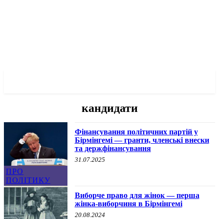
✓ BIRMINGHAM ✗
кандидати
Фінансування політичних партій у
Бірмінгемі — гранти, членські внески
та держфінансування
31.07.2025
ПРО
ПОЛІТИКУ
Виборче право для жінок — перша
жінка-виборчиня в Бірмінгемі
20.08.2024